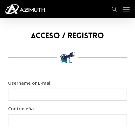
Skip
Men
to
search
main
content
ACCESO / REGISTRO
Username or E-mail
Contraseña