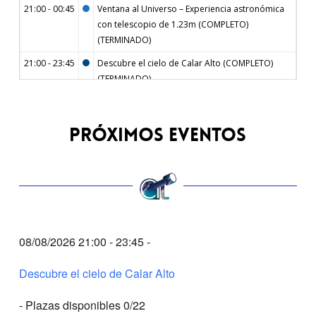
21:00 - 00:45
Ventana al Universo – Experiencia astronómica
con telescopio de 1.23m (COMPLETO)
(TERMINADO)
21:00 - 23:45
Descubre el cielo de Calar Alto (COMPLETO)
(TERMINADO)
5 DE AGOSTO DE 2026
MIÉRCOLES
21:00 - 00:45
Ventana al Universo – Experiencia astronómica
PRÓXIMOS EVENTOS
con telescopio de 1.23m (COMPLETO)
(TERMINADO)
7 DE AGOSTO DE 2026
VIERNES
21:00 - 23:45
Descubre el cielo de Calar Alto (COMPLETO)
(TERMINADO)
08/08/2026 21:00 - 23:45 -
22:15 - 00:15
Descubre el cielo de Sierra Nevada (COMPLETO)
(TERMINADO)
Descubre el cielo de Calar Alto
8 DE AGOSTO DE 2026
SÁBADO
- Plazas disponibles 0/22
14:00 - 17:30
Visita diurna al Observatorio de Sierra Nevada