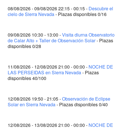
(TERMINADO)
08/08/2026 - 09/08/2026 22:15 - 00:15 -
Descubre el
21:00 - 23:45
Descubre el cielo de Calar Alto (COMPLETO)
cielo de Sierra Nevada
- Plazas disponibles 0/16
(TERMINADO)
22:15 - 00:15
Descubre el cielo de Sierra Nevada (COMPLETO)
(TERMINADO)
09/08/2026 10:30 - 13:00 -
Visita diurna Observatorio
de Calar Alto + Taller de Observación Solar
- Plazas
9 DE AGOSTO DE 2026
DOMINGO
disponibles 0/28
10:30 - 13:00
Visita diurna Observatorio de Calar Alto + Taller
de Observación Solar (COMPLETO)
11/08/2026 - 12/08/2026 21:00 - 00:00 -
NOCHE DE
11 DE AGOSTO DE 2026
MARTES
LAS PERSEIDAS en Sierra Nevada
- Plazas
21:00 - 00:00
NOCHE DE LAS PERSEIDAS en Sierra Nevada (40
disponibles 40/100
Plazas Libres)
12 DE AGOSTO DE 2026
MIÉRCOLES
12/08/2026 19:50 - 21:05 -
Observación de Eclipse
19:50 - 21:05
Observación de Eclipse Solar en Sierra Nevada
Solar en Sierra Nevada
- Plazas disponibles 0/40
(COMPLETO)
21:00 - 00:00
NOCHE DE LAS PERSEIDAS en Sierra Nevada (6
Plazas Libres)
12/08/2026 - 13/08/2026 21:00 - 00:00 -
NOCHE DE