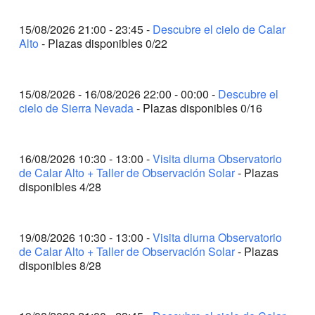
de Observación Solar (8 Plazas Libres)
15/08/2026 21:00 - 23:45 -
Descubre el cielo de Calar
21:00 - 00:45
Ventana al Universo – Experiencia astronómica
Alto
- Plazas disponibles 0/22
con telescopio de 1.23m (COMPLETO)
21:00 - 23:45
Descubre el cielo de Calar Alto (COMPLETO)
15/08/2026 - 16/08/2026 22:00 - 00:00 -
Descubre el
21 DE AGOSTO DE 2026
VIERNES
cielo de Sierra Nevada
- Plazas disponibles 0/16
21:00 - 23:45
Descubre La Luna desde Calar Alto (1 Plazas
Libres)
16/08/2026 10:30 - 13:00 -
Visita diurna Observatorio
22 DE AGOSTO DE 2026
SÁBADO
de Calar Alto + Taller de Observación Solar
- Plazas
disponibles 4/28
10:30 - 13:00
Visita diurna Observatorio de Calar Alto + Taller
de Observación Solar (3 Plazas Libres)
21:00 - 23:45
Descubre La Luna desde Calar Alto (1 Plazas
19/08/2026 10:30 - 13:00 -
Visita diurna Observatorio
Libres)
de Calar Alto + Taller de Observación Solar
- Plazas
29 DE AGOSTO DE 2026
SÁBADO
disponibles 8/28
10:30 - 13:00
Visita diurna Observatorio de Calar Alto + Taller
de Observación Solar (20 Plazas Libres)