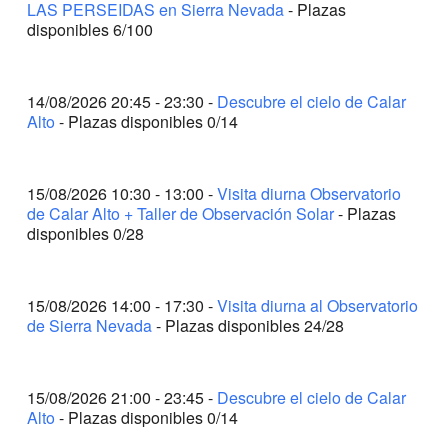
LAS PERSEIDAS en Sierra Nevada
- Plazas
14 DE AGOSTO DE 2026
VIERNES
disponibles 6/100
20:45 - 23:30
Descubre el cielo de Calar Alto (COMPLETO)
15 DE AGOSTO DE 2026
SÁBADO
14/08/2026 20:45 - 23:30 -
Descubre el cielo de Calar
10:30 - 13:00
Visita diurna Observatorio de Calar Alto + Taller
Alto
- Plazas disponibles 0/14
de Observación Solar (COMPLETO)
14:00 - 17:30
Visita diurna al Observatorio de Sierra Nevada
15/08/2026 10:30 - 13:00 -
Visita diurna Observatorio
(24 Plazas Libres)
de Calar Alto + Taller de Observación Solar
- Plazas
21:00 - 23:45
Descubre el cielo de Calar Alto (COMPLETO)
disponibles 0/28
21:00 - 23:45
Descubre el cielo de Calar Alto (COMPLETO)
22:00 - 00:00
Descubre el cielo de Sierra Nevada (COMPLETO)
15/08/2026 14:00 - 17:30 -
Visita diurna al Observatorio
de Sierra Nevada
- Plazas disponibles 24/28
16 DE AGOSTO DE 2026
DOMINGO
10:30 - 13:00
Visita diurna Observatorio de Calar Alto + Taller
de Observación Solar (4 Plazas Libres)
15/08/2026 21:00 - 23:45 -
Descubre el cielo de Calar
19 DE AGOSTO DE 2026
MIÉRCOLES
Alto
- Plazas disponibles 0/14
10:30 - 13:00
Visita diurna Observatorio de Calar Alto + Taller