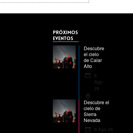
Próximos
Eventos
Descubre
el cielo
de Calar
Alto
8
Ago
26
Descubre el
cielo de
Sierra
Nevada
8 Ago 26