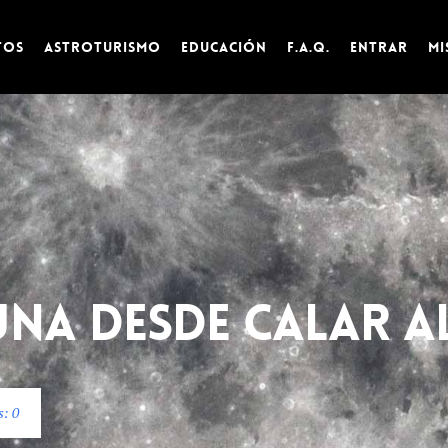
tos
Astroturismo
Educación
F.A.Q.
Entrar
Mi
una
desde
Calar
A
s: 0