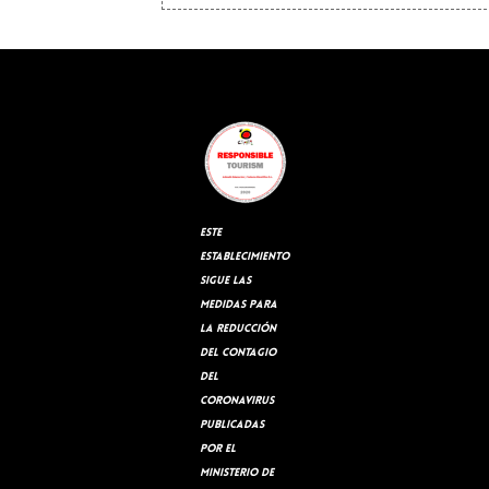
Este
establecimiento
sigue las
medidas para
la reducción
del contagio
del
coronavirus
publicadas
por el
Ministerio de