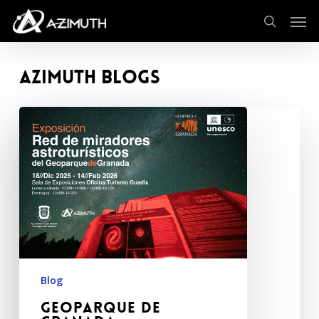
Skip
Men
to
search
main
content
Azimuth Blogs
Blog
Geoparque de